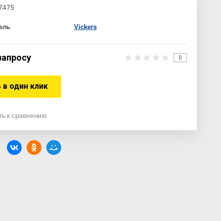
7475
ель
Vickers
запросу
0
 в один клик
ть к сравнению
: